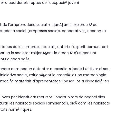
r a abordar els reptes de l'ocupaciÃ³ juvenil.
de l'emprenedoria social mitjanÃ§ant l'exploraciÃ³ de
enedoria social (empreses socials, cooperatives, economia
i idees de les empreses socials, enfortir l'esperit comunitari i
ar en la societat mitjanÃ§ant la creaciÃ³ d'un conjunt
ents a cada paÃ­s.
endre com poden detectar necessitats locals i utilitzar el seu
 iniciativa social, mitjanÃ§ant la creaciÃ³ d'una metodologia
maciÃ³, materials d'aprenentatge i posar-los a disposiciÃ³ en
oves per identificar recursos i oportunitats de negoci dins
ural, les habilitats socials i ambientals, aixÃ­ com les habilitats
ilitats numÃ¨riques.