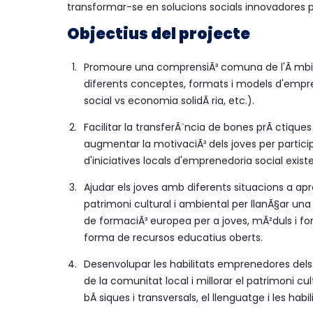
transformar-se en solucions socials innovadores pe
Objectius del projecte
Promoure una comprensiÃ³ comuna de l'Ã mbit 
diferents conceptes, formats i models d'empr
social vs economia solidÃ ria, etc.).
Facilitar la transferÃ¨ncia de bones prÃ ctiques 
augmentar la motivaciÃ³ dels joves per particip
d'iniciatives locals d'emprenedoria social exist
Ajudar els joves amb diferents situacions a apr
patrimoni cultural i ambiental per llanÃ§ar una
de formaciÃ³ europea per a joves, mÃ²duls i for
forma de recursos educatius oberts.
Desenvolupar les habilitats emprenedores dels j
de la comunitat local i millorar el patrimoni cult
bÃ siques i transversals, el llenguatge i les hab