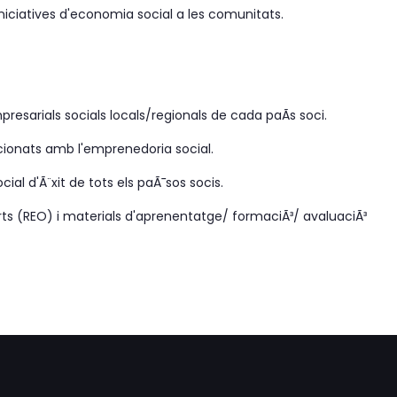
iniciatives d'economia social a les comunitats.
resarials socials locals/regionals de cada paÃ­s soci.
cionats amb l'emprenedoria social.
ial d'Ã¨xit de tots els paÃ¯sos socis.
s (REO) i materials d'aprenentatge/ formaciÃ³/ avaluaciÃ³