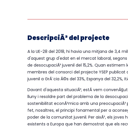
DescripciÃ³ del projecte
A la UE-28 del 2018, hi havia una mitjana de 3,4 mil
d'aquest grup d'edat en el mercat laboral, segons 
de desocupaciÃ³ juvenil del 15,2%. Quan estimem l
membres del consorci del projecte YSEP publicat a
juvenil a GrÃ¨cia Ã©s del 33%, Espanya del 32,2%, ItÃ
Davant d'aquesta situaciÃ³, estÃ vem convenÃ§ut
lluny i resoldre part del problema de la desocupaci
sostenibilitat econÃ²mica amb una preocupaciÃ³ per
fet, nosaltres, el principi fonamental per a aconse
poder de la comunitat juvenil. Per aixÃ², els joves
existents a Europa que han demostrat que els rec