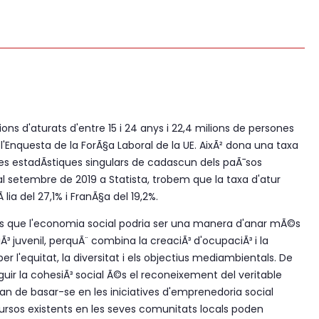
ions d'aturats d'entre 15 i 24 anys i 22,4 milions de persones
l'Enquesta de la ForÃ§a Laboral de la UE. AixÃ² dona una taxa
es estadÃ­stiques singulars de cadascun dels paÃ¯sos
l setembre de 2019 a Statista, trobem que la taxa d'atur
 lia del 27,1% i FranÃ§a del 19,2%.
s que l'economia social podria ser una manera d'anar mÃ©s
Ã³ juvenil, perquÃ¨ combina la creaciÃ³ d'ocupaciÃ³ i la
 l'equitat, la diversitat i els objectius mediambientals. De
guir la cohesiÃ³ social Ã©s el reconeixement del veritable
 han de basar-se en les iniciatives d'emprenedoria social
ursos existents en les seves comunitats locals poden