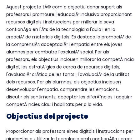
Aquest projecte tÃ© com a objectiu donar suport als
professors i promoure l'educaciÃ³ inclusiva proporcionant
recursos digitals i instruccions per millorar la seva
confianÃ§a en l'Ãºs de la tecnologia a l'aula i en la
creaciÃ³ de materials digitals. Es destaca la promociÃ³ de
la comprensiÃ³, acceptaciÃ³ i empatia entre els joves
alumnes per combatre l'exclusiÃ³ social. Per als
professors, els objectius inclouen millorar la competÃ¨ncia
digital, les estratÃ¨gies de cerca de recursos digitals,
l'avaluaciÃ³ crÃ­tica de les fonts i l'avaluaciÃ³ de la utilitat
dels recursos. Per als alumnes, els objectius inclouen
desenvolupar l'empatia, comprendre les emocions,
discutir els sentiments, acceptar les diferÃ¨ncies i adquirir
competÃ¨ncies clau i habilitats per a la vida.
Objectius del projecte
Proporcionar als professors eines digitals i instruccions per
ajudar-los a utilitzar la tecnologia amb confianÃ§a i crear