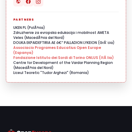
PARTNERS
UKEN PL (PolÃ²nia)
Zdruzhenie za evropska edukacija i mobilnost AMETA
Veles (MacedÃ²nia del Nord)
DOUKA EKPAIDEFTIRIA AE â€“ PALLADION LYKEION (GrÃ¨cia)
Associacio Programes Educatius Open Europe
(Espanya)
Fondazione Istituto dei Sordi di Torino ONLUS (ItÃ lia)
Centre for Development of the Vardar Planning Region
(MacedÃ²nia del Nord)
Liceul Teoretic "Tudor Arghezi" (Romania)