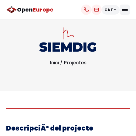
Open
Europe
CAT
SIEMDIG
Inici
/
Projectes
DescripciÃ³ del projecte