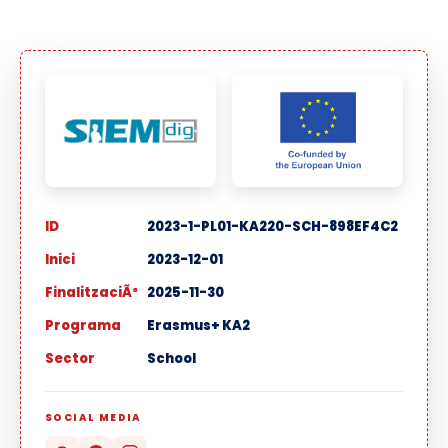
ID
2023-1-PL01-KA220-SCH-898EF4C2
Inici
2023-12-01
FinalitzaciÃ³
2025-11-30
Programa
Erasmus+ KA2
Sector
School
SOCIAL MEDIA