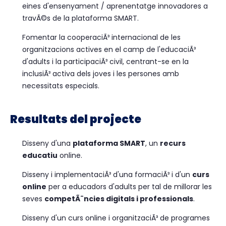
eines d'ensenyament / aprenentatge innovadores a
travÃ©s de la plataforma SMART.
Fomentar la cooperaciÃ³ internacional de les
organitzacions actives en el camp de l'educaciÃ³
d'adults i la participaciÃ³ civil, centrant-se en la
inclusiÃ³ activa dels joves i les persones amb
necessitats especials.
Resultats del projecte
Disseny d'una
plataforma SMART
, un
recurs
educatiu
online.
Disseny i implementaciÃ³ d'una formaciÃ³ i d'un
curs
online
per a educadors d'adults per tal de millorar les
seves
competÃ¨ncies digitals i professionals
.
Disseny d'un curs online i organitzaciÃ³ de programes