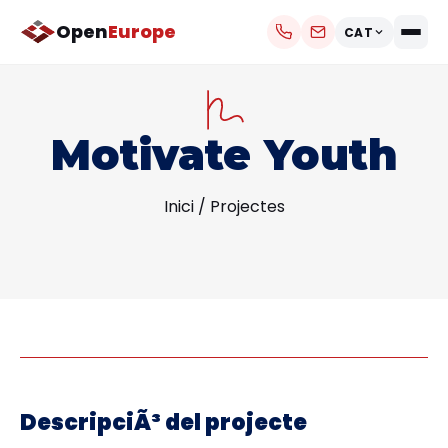
Open
Europe
CAT
Motivate Youth
Inici
/
Projectes
DescripciÃ³ del projecte