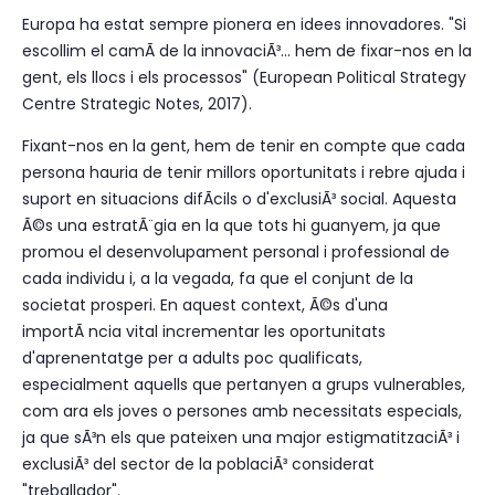
Europa ha estat sempre pionera en idees innovadores. "Si
escollim el camÃ­ de la innovaciÃ³... hem de fixar-nos en la
gent, els llocs i els processos" (European Political Strategy
Centre Strategic Notes, 2017).
Fixant-nos en la gent, hem de tenir en compte que cada
persona hauria de tenir millors oportunitats i rebre ajuda i
suport en situacions difÃ­cils o d'exclusiÃ³ social. Aquesta
Ã©s una estratÃ¨gia en la que tots hi guanyem, ja que
promou el desenvolupament personal i professional de
cada individu i, a la vegada, fa que el conjunt de la
societat prosperi. En aquest context, Ã©s d'una
importÃ ncia vital incrementar les oportunitats
d'aprenentatge per a adults poc qualificats,
especialment aquells que pertanyen a grups vulnerables,
com ara els joves o persones amb necessitats especials,
ja que sÃ³n els que pateixen una major estigmatitzaciÃ³ i
exclusiÃ³ del sector de la poblaciÃ³ considerat
"treballador".