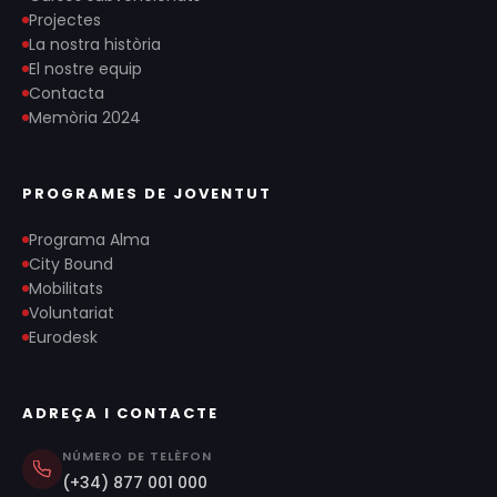
Projectes
La nostra història
El nostre equip
Contacta
Memòria 2024
PROGRAMES DE JOVENTUT
Programa Alma
City Bound
Mobilitats
Voluntariat
Eurodesk
ADREÇA I CONTACTE
NÚMERO DE TELÈFON
(+34) 877 001 000