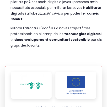
pilot als paÃ¯sos socis dirigits a joves i persones amb
necessitats especials per millorar les seves
habilitats
digitals
i alfabetitzaciÃ³ cÃ­vica per poder fer
canvis
SMART
.
Millorar l'atractiu i l'accÃ©s a noves trajectÃ²ries
professionals en el camp de les
tecnologies digitals
i
el
desenvolupament comunitari sostenible
per als
grups desfavorits.