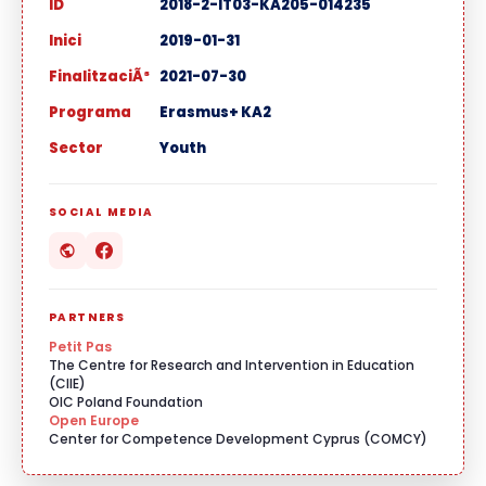
ID
2018-2-IT03-KA205-014235
Inici
2019-01-31
FinalitzaciÃ³
2021-07-30
Programa
Erasmus+ KA2
Sector
Youth
SOCIAL MEDIA
PARTNERS
Petit Pas
The Centre for Research and Intervention in Education
(CIIE)
OIC Poland Foundation
Open Europe
Center for Competence Development Cyprus (COMCY)