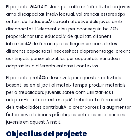
El projecte GIAff4ID: Jocs per millorar l'afectivitat en joves
amb discapacitat intelÂ·lectual, vol trencar estereotips
entorn de l'educaciÃ³ sexual i afectiva dels joves amb
discapacitat. L'element clau per aconseguir-ho Ã©s
proporcionar una educaciÃ³ de qualitat, difonent
informaciÃ³ de forma que es tinguin en compte les
diferents capacitats i necessitats d'aprenentatge, creant
continguts personalitzables per capacitats variades i
adaptables a diferents entorns i contextos.
El projecte pretÃ©n desenvolupar aquestes activitats
basant-se en el joc i al mateix temps, produir materials
per a treballadors juvenils sobre com utilitzar-los i
adaptar-los al context en quÃ¨ treballen. La formaciÃ³
dels treballadors contribuirÃ a crear xarxes i a augmentar
l'intercanvi de bones prÃ ctiques entre les associacions
juvenils en aquest Ã mbit.
Objectius del projecte