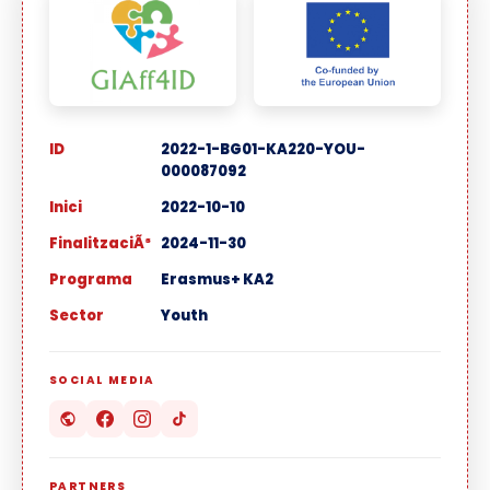
ID
2022-1-BG01-KA220-YOU-
000087092
Inici
2022-10-10
FinalitzaciÃ³
2024-11-30
Programa
Erasmus+ KA2
Sector
Youth
SOCIAL MEDIA
PARTNERS