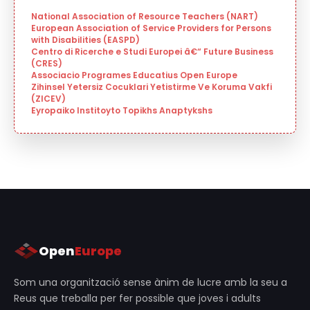
National Association of Resource Teachers (NART)
European Association of Service Providers for Persons
with Disabilities (EASPD)
Centro di Ricerche e Studi Europei â€“ Future Business
(CRES)
Associacio Programes Educatius Open Europe
Zihinsel Yetersiz Cocuklari Yetistirme Ve Koruma Vakfi
(ZICEV)
Eyropaiko Institoyto Topikhs Anaptykshs
Open
Europe
Som una organització sense ànim de lucre amb la seu a
Reus que treballa per fer possible que joves i adults