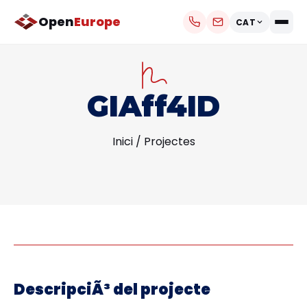
Open
Europe
CAT
GIAff4ID
Inici
/
Projectes
DescripciÃ³ del projecte