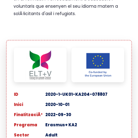
voluntaris que ensenyen el seu idioma matern a
solÂ·licitants d'asil i refugiats.
ID
2020-1-UK01-KA204-078807
Inici
2020-10-01
FinalitzaciÃ³
2022-09-30
Programa
Erasmus+ KA2
Sector
Adult