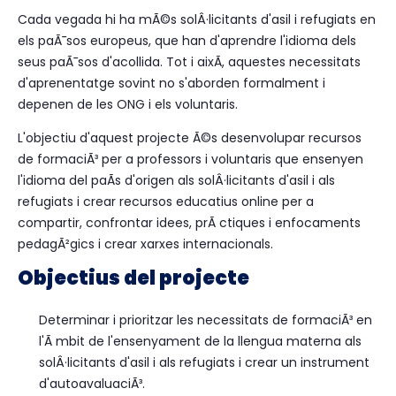
Cada vegada hi ha mÃ©s solÂ·licitants d'asil i refugiats en
els paÃ¯sos europeus, que han d'aprendre l'idioma dels
seus paÃ¯sos d'acollida. Tot i aixÃ­, aquestes necessitats
d'aprenentatge sovint no s'aborden formalment i
depenen de les ONG i els voluntaris.
L'objectiu d'aquest projecte Ã©s desenvolupar recursos
de formaciÃ³ per a professors i voluntaris que ensenyen
l'idioma del paÃ­s d'origen als solÂ·licitants d'asil i als
refugiats i crear recursos educatius online per a
compartir, confrontar idees, prÃ ctiques i enfocaments
pedagÃ²gics i crear xarxes internacionals.
Objectius del projecte
Determinar i prioritzar les necessitats de formaciÃ³ en
l'Ã mbit de l'ensenyament de la llengua materna als
solÂ·licitants d'asil i als refugiats i crear un instrument
d'autoavaluaciÃ³.