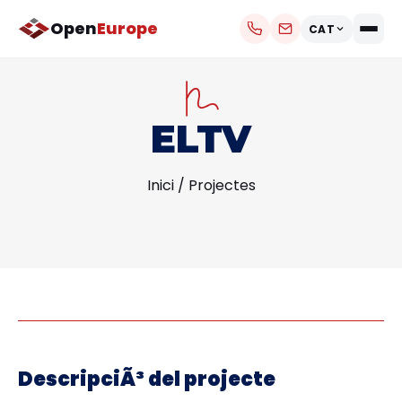
Open
Europe
CAT
ELTV
Inici
/
Projectes
DescripciÃ³ del projecte