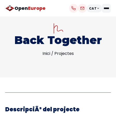
Open
Europe
CAT
Back Together
Inici
/
Projectes
DescripciÃ³ del projecte