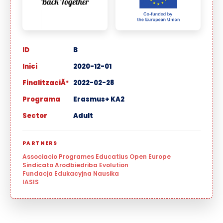
ID
B
Inici
2020-12-01
FinalitzaciÃ³
2022-02-28
Programa
Erasmus+ KA2
Sector
Adult
PARTNERS
Associacio Programes Educatius Open Europe
Sindicato Arodbiedriba Evolution
Fundacja Edukacyjna Nausika
IASIS