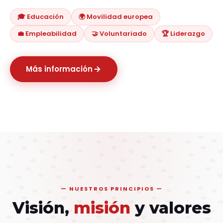
🎓 Educación
🌍 Movilidad europea
💼 Empleabilidad
🤝 Voluntariado
🏆 Liderazgo
Más información
NUESTROS PRINCIPIOS
Visión,
misión
y valores